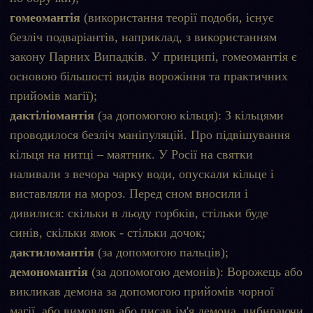
гомеомантія
(використання теорії подоби, існує
безліч подваріантів, наприклад, з використанням
закону Парних Випадків. У принципі, гомеомантія є
основою більшості видів ворожіння та практичних
прийомів магії);
дактіліомантія
(за допомогою кільця): З кільцями
проводилося безліч маніпуляцій. Про підвішування
кільця на нитці – маятник. У Росії на святки
наливали з вечора чарку води, опускали кільце і
виставляли на мороз. Перед сном вносили і
дивилися: скільки в льоду горбків, стільки буде
синів, скільки ямок - стільки дочок;
дактиломантія
(за допомогою пальців);
демономантія
(за допомогою демонів): Ворожець або
викликав демона за допомогою прийомів чорної
магії, або вимовляв або писав ім'я демона, вибираючи