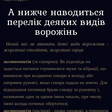
А нижче наводиться
перелік деяких видів
ворожінь
Нехай вас не лякають деякі види ворожіння -
жорстоке століття, жорстокі серця:
аксиномантія
(за сокирою): Як відповідь на
задається питання тлумачилися звуки та вібрації, що
виникали при всадженні сокири в колоду, або
напрямок рукояті, якщо сокира падала на землю. Для
відшукання злочинця брали сокиру за рукоятку і,
називаючи одне за одним імена чекали, при чиєму
імені колода починає обертатися;
аксиномантія
(насіння) - назви однакові, а принципи