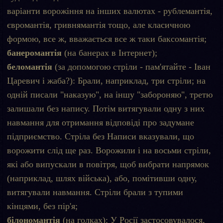
варіанти ворожіння на інших валютах - рублемантія,
євромантія, гривнямантія тощо, але класичною
формою, все ж, вважається все ж таки баксомантія;
банеромантія
(на банерах в Інтернет);
беломантія
(за допомогою стріли - пам'ятайте - Іван
Царевич і жаба?): Брали, наприклад, три стріли; на
одній писали "наказую", на іншу "забороняю", третю
залишали без напису. Потім витягували одну з них
навмання для отримання відповіді про задумане
підприємство. Стріла без Написи вказували, що
ворожити слід ще раз. Ворожили і на восьми стріли,
які або випускали в повітря, щоб вибрати напрямок
(наприклад, шлях війська), або, помітивши одну,
витягували навмання. Стріли брали з тупими
кінцями, без пір'я;
білономантія
(на голках): У Росії застосовувалося,