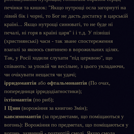
печінки та кишок: "Якщо нутрощі осла загорнуті на
лівий бік і чорні, то Бог не дасть достатку в царській
країні... Якщо нутрощі синюваті, то не буде ні
печалі, ні горя в країні царя" і і т.д. У пізніші
(християнські) часи - так зване спостереження
взагалі за якоюсь святинею в ворожильних цілях.
Так, у Росії ходили слухати "під церквою", що
співають: за упокій чи весільне, з цього укладаючи,
чи очікувати нещастя чи удачі;
ірридомантія
або
офтальмонантія
(По очах,
попередниця ірридодіагностики);
іхтіомантія
(по риб);
І Цзин
(ворожіння за книгою Змін);
кавсимомантія
(за предметами, що поміщаються у
вогонь): Ворожіння по предметах, що поміщаються у
вогонь, зазвичай - розтертій смолі. Якщо смола