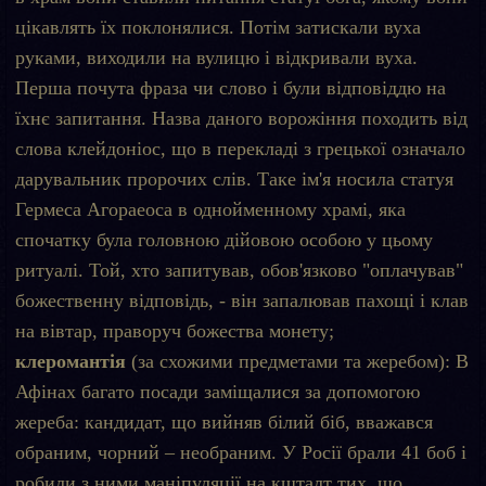
цікавлять їх поклонялися. Потім затискали вуха
руками, виходили на вулицю і відкривали вуха.
Перша почута фраза чи слово і були відповіддю на
їхнє запитання. Назва даного ворожіння походить від
слова клейдоніос, що в перекладі з грецької означало
дарувальник пророчих слів. Таке ім'я носила статуя
Гермеса Агораеоса в однойменному храмі, яка
спочатку була головною дійовою особою у цьому
ритуалі. Той, хто запитував, обов'язково "оплачував"
божественну відповідь, - він запалював пахощі і клав
на вівтар, праворуч божества монету;
клеромантія
(за схожими предметами та жеребом): В
Афінах багато посади заміщалися за допомогою
жереба: кандидат, що вийняв білий біб, вважався
обраним, чорний – необраним. У Росії брали 41 боб і
робили з ними маніпуляції на кшталт тих, що