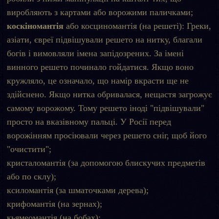
виробляють з картами або ворожими паличками;
коскіномантія
або косциномантія (на решеті): Греки,
азіати, євреї підвішували решето на нитку, благали
богів і вимовляли імена запідозрених. За імені
винного решето починало гойдатися. Якщо воно
кружляло, це означало, що намір вкрасти ще не
здійснено. Якщо нитка обривалася, нещастя загрожує
самому ворожому. Тому решето іноді "підвішували"
просто на вказівному пальці. У Росії перед
ворожінням просіювали через решето сніг, щоб його
"очистити";
кристаломантія (за допомогою блискучих предметів
або по склу);
ксиломантія (за шматочками дерева);
крифомантія (на зернах);
кьямеомантія (на бобах);