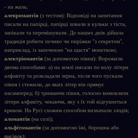
- на жаль;
алевромантія
(з тестом): Відповіді на запитання
писали на папірці, папірці ховали в кульки з тіста,
запікали та перемішували. До наших днів дійшла
традиція робити печиво чи пиріжки "з секретом",
наприклад, із запеченою "на щастя" монеткою;
алектріомантія
(за допомогою півня): Ворожили
двома способами: а) на землі писали по колу літери
алфавіту та розкладали зерна, після чого пускали
півня і стежили, до яких літер він прямує
насамперед; б) тримаючи півня, голосно вимовляли
літери алфавіту, чекаючи, яку з їх той відгукнеться
криком. На Русі схожим способом визначали злодія;
аломантія
(на солі);
альфітомантія
(за допомогою їжі, борошна або
висівок);