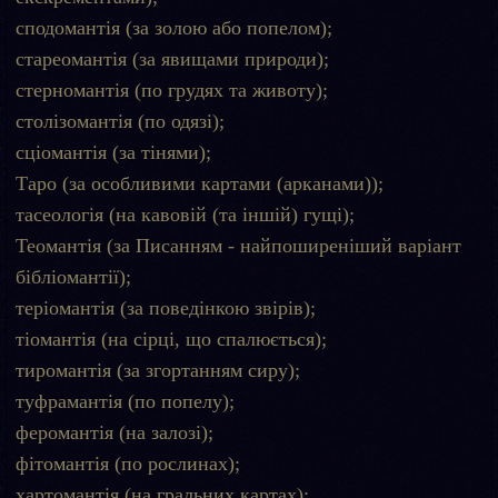
сподомантія (за золою або попелом);
стареомантія (за явищами природи);
стерномантія (по грудях та животу);
столізомантія (по одязі);
сціомантія (за тінями);
Таро (за особливими картами (арканами));
тасеологія (на кавовій (та іншій) гущі);
Теомантія (за Писанням - найпоширеніший варіант
бібліомантії);
теріомантія (за поведінкою звірів);
тіомантія (на сірці, що спалюється);
тиромантія (за згортанням сиру);
туфрамантія (по попелу);
феромантія (на залозі);
фітомантія (по рослинах);
хартомантія (на гральних картах);