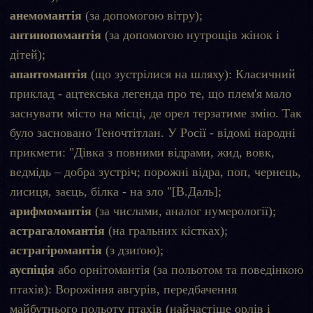
анемомантія
(за допомогою вітру);
антинопомантія
(за допомогою нутрощів жінок і
дітей);
апантомантія
(що зустрілися на шляху): Класичний
приклад - ацтекська легенда про те, що плем'я мало
заснувати місто на місці, де орел терзатиме змію. Так
було засновано Теночтітлан. У Росії - відомі народні
прикмети: "Дівка з повними відрами, жид, вовк,
ведмідь – добра зустріч; порожні відра, поп, чернець,
лисиця, заєць, білка - на зло "[В.Даль];
арифмомантія
(за числами, аналог нумерології);
астрагаломантія
(на гральних кістках);
астрагіромантія
(з дзиґою);
ауспіція
або орнітомантія (за польотом та поведінкою
птахів): Ворожіння авгурів, передбачення
майбутнього польоту птахів (найчастіше орлів і