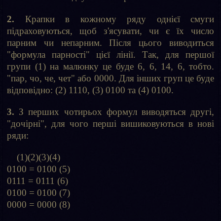
2.
Крапки в кожному ряду однієї смуги
підраховуються, щоб з'ясувати, чи є їх число
парним чи непарним. Після цього виводиться
"формула парності" цієї лінії. Так, для першої
групи (1) на малюнку це буде 6, 6, 14, 6, тобто.
"пар, чо, че, чет" або 0000. Для інших груп це буде
відповідно: (2) 1110, (3) 0100 та (4) 0100.
3.
З перших чотирьох формул виводяться другі,
"дочірні", для чого перші вишиковуються в нові
ряди:
(1)(2)(3)(4)
0100 = 0100 (5)
0111 = 0111 (6)
0100 = 0100 (7)
0000 = 0000 (8)