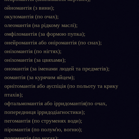
ойномантія (з вини);
окуломантія (по очах);
олеомантія (на рідкому маслі);
омфіломантія (за формою пупка);
онейромантія або оніромантія (по снах);
оніхомантія (по нігтях);
оніхомантія (за цвяхами);
ономантія (за іменами людей та предметів);
оомантія (за курячим яйцем);
орнітомантія або ауспіція (по польоту та крику
птахів);
офтальмомантія або ірридомантія(по очах,
попередниця ірридодіагностики);
пегомантія (по струменях води);
піромантія (по полум'ю, вогню);
подомантія (по ногах);