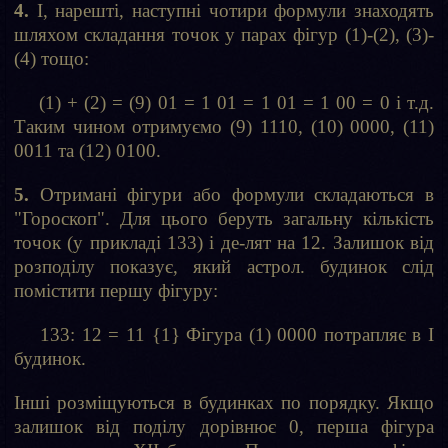
4.
І, нарешті, наступні чотири формули знаходять
шляхом складання точок у парах фігур (1)-(2), (3)-
(4) тощо:
(1) + (2) = (9) 01 = 1 01 = 1 01 = 1 00 = 0 і т.д.
Таким чином отримуємо (9) 1110, (10) 0000, (11)
0011 та (12) 0100.
5.
Отримані фігури або формули складаються в
"Гороскоп". Для цього беруть загальну кількість
точок (у прикладі 133) і де-лят на 12. Залишок від
розподілу показує, який астрол. будинок слід
помістити першу фігуру:
133: 12 = 11 {1} Фігура (1) 0000 потрапляє в I
будинок.
Інші розміщуються в будинках по порядку. Якщо
залишок від поділу дорівнює 0, перша фігура