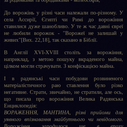
До ворожінь у різні часи належали по-різному. У
села Ассирії, Єгипті чи Римі до ворожіння
ставилися дуже шанобливо. У те ж час давні євреї
не любили ворожок - "Ворожеї не залишай у
живих"[Вих. 22,18], так сказано в Біблії.
В Англії XVI-XVIII століть за ворожіння,
наприклад, з метою пошуку вкраденого майна,
цілком могли страчувати. З конфіскацією майна.
І в радянські часи побудови розвиненого
матеріалістичного раю ставлення було різко
негативне. Страти, звичайно, не стратили, але ось,
що писала про ворожіння Велика Радянська
Енциклопедія:
ВОРАЖЕННЯ, МАНТИНА, різні прийоми для
уявного впізнавання майбутнього чи невідомого.
Ворожіння зародилося ще в епоху