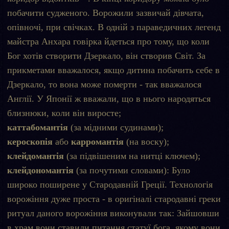
побачити судженого. Ворожили зазвичай дівчата,
опівночі, при свічках. В одній з параведичних легенд
майстра Анхара говірка йдеться про тому, що коли
Бог хотів створити Дзеркало, він створив Світ. За
прикметами вважалося, якщо дитина побачить себе в
Дзеркало, то вона може померти - так вважалося
Англії. У Японії ж вважали, що в нього народяться
близнюки, коли він виросте;
каттабомантія
(за мідними судинами);
кероскопія
або
карромантія
(на воску);
клейдомантія
(за підвішеним на нитці ключем);
клейдономантія
(за почутими словами): Було
широко поширене у Стародавній Греції. Технологія
ворожіння дуже проста - в оригіналі стародавні греки
ритуал даного ворожіння виконували так: Зайшовши
в храм вони ставили питання статуї бога, якому вони