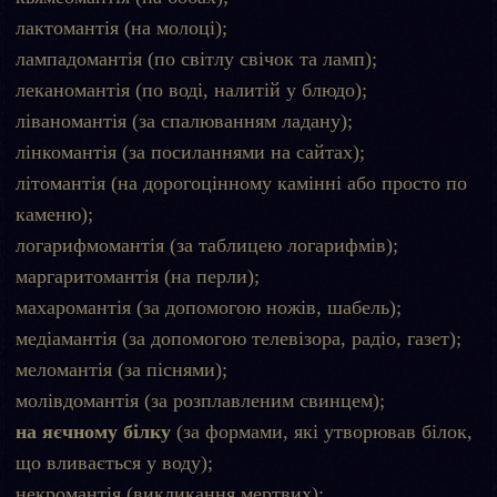
лактомантія (на молоці);
лампадомантія (по світлу свічок та ламп);
леканомантія (по воді, налитій у блюдо);
ліваномантія (за спалюванням ладану);
лінкомантія (за посиланнями на сайтах);
літомантія (на дорогоцінному камінні або просто по
каменю);
логарифмомантія (за таблицею логарифмів);
маргаритомантія (на перли);
махаромантія (за допомогою ножів, шабель);
медіамантія (за допомогою телевізора, радіо, газет);
меломантія (за піснями);
молівдомантія (за розплавленим свинцем);
на яєчному білку
(за формами, які утворював білок,
що вливається у воду);
некромантія (викликання мертвих);