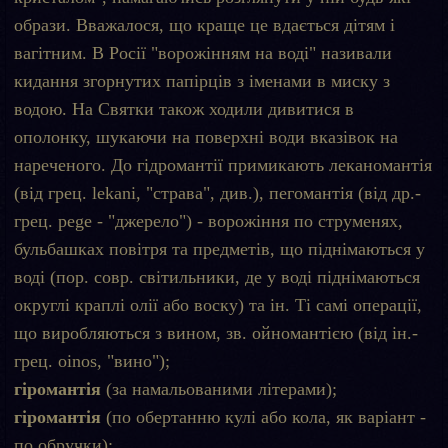
образи. Вважалося, що краще це вдається дітям і
вагітним. В Росії "ворожінням на воді" називали
кидання згорнутих папірців з іменами в миску з
водою. На Святки також ходили дивитися в
ополонку, шукаючи на поверхні води вказівок на
нареченого. До гідромантії примикають леканомантія
(від грец. lekani, "страва", див.), пегомантія (від др.-
грец. pege - "джерело") - ворожіння по струменях,
бульбашках повітря та предметів, що піднімаються у
воді (пор. совр. світильники, де у воді піднімаються
округлі краплі олії або воску) та ін. Ті самі операції,
що виробляються з вином, зв. ойномантією (від ін.-
грец. oinos, "вино");
гіромантія
(за намальованими літерами);
гіромантія
(по обертанню кулі або кола, як варіант -
по обручки);