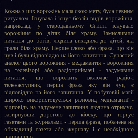
Кожна з цих ворожінь мала свою мету, була певним
ритуалом. Існувала і існує безліч видів ворожіння,
наприклад, у стародавньому Єгипті існувало
ворожіння по дітях біля храму. Замисливши
питання до богів, людина виходила до дітей, які
грали біля храму. Перше слово або фраза, що він
чув і були відповіддю на його запитання. Сучасний
аналог цього ворожіння - медіамантія - ворожіння
на телевізорі або радіоприймачі - задумавши
питання, що ворожить включає радіо-і
теленаступник, перша фраза яку він чує, є
відповіддю на його запитання. У побутовій магії
широко використовується різновид медіамантії -
відповідь на задумене запитання людина отримує,
зазирнувши дорогою до кіоску, що торгує
газетами та журналами - перша фраза, побачена на
обкладинці газети або журналу і є необхідною
відповіддю.