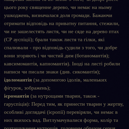
цього року священне дерево, чи немає на ньому
ушкоджень, визначалася доля громади. Бажаючи
отримати відповідь на приватну питання, стежили,
чи не зашелестять листя, чи не сяде на дерево птах
(СР ауспіції); брали також листя та гілки, які
спалювали - про відповідь судили з того, чи добре
вони згоряють і чи чистий дим (ботаномантія);
кавсимомантія, капномантія). Іноді на листі робили
написи чи писали знаки (див. сикомантія);
ідоломантія
(за допомогою ідолів, маленьких
фігурок, зображень);
ієромантія
(за нутрощами тварин, також -
гаруспіція): Перед тим, як принести тварин у жертву,
особливі доглядачі (ієропії) перевіряли, чи немає в
них якихось вад. Витлумачувалися форма, колір та
розташування нутрощів, головним образом серця,