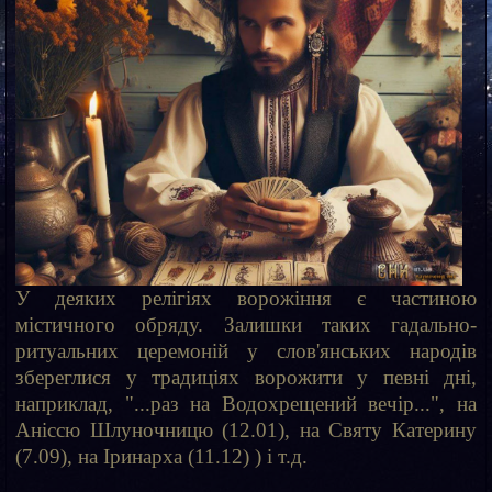
У деяких релігіях ворожіння є частиною
містичного обряду. Залишки таких гадально-
ритуальних церемоній у слов'янських народів
збереглися у традиціях ворожити у певні дні,
наприклад, "...раз на Водохрещений вечір...", на
Аніссю Шлуночницю (12.01), на Святу Катерину
(7.09), на Іринарха (11.12) ) і т.д.