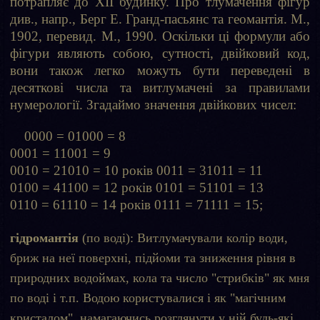
потрапляє до XII будинку. Про тлумачення фігур
див., напр., Берг Е. Гранд-пасьянс та геомантія. М.,
1902, перевид. М., 1990. Оскільки ці формули або
фігури являють собою, сутності, двійковий код,
вони також легко можуть бути переведені в
десяткові числа та витлумачені за правилами
нумерології. Згадаймо значення двійкових чисел:
0000 = 01000 = 8
0001 = 11001 = 9
0010 = 21010 = 10 років 0011 = 31011 = 11
0100 = 41100 = 12 років 0101 = 51101 = 13
0110 = 61110 = 14 років 0111 = 71111 = 15;
гідромантія
(по воді): Витлумачували колір води,
бриж на неї поверхні, підйоми та зниження рівня в
природних водоймах, кола та число "стрибків" як мня
по воді і т.п. Водою користувалися і як "магічним
кристалом", намагаючись розглянути у ній будь-які