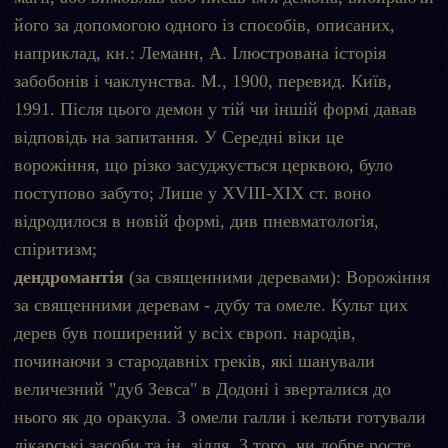
його за допомогою одного із способів, описаних,
наприклад, кн.: Леманн, А. Ілюстрована історія
забобонів і чаклунства. М., 1900, перевид. Київ,
1991. Після цього демон у тій чи іншій формі давав
відповідь на запитання. У Середні віки це
ворожіння, що різко засуджується церквою, було
поступово забуто; Лише у XVIII-XIX ст. воно
відродилося в новій формі, див пневматологія,
спіритизм;
дендромантія
(за священними деревами): Ворожіння
за священними деревам - дубу та омеле. Культ цих
дерев був поширений у всіх європ. народів,
починаючи з стародавніх греків, які шанували
величезний "дуб Зевса" в Додоні і зверталися до
нього як до оракула. З омели галли і кельти готували
лікарські засоби та ін. зілля. З того, чи добре росте