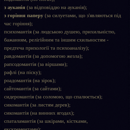
з ауканія
(за відповіддю на ауканія);
з горіння паперу
(за силуетами, що з'являються під
час горіння);
психомантія (за людською душею, прихильністю,
бажанням, релігійним та іншим схильностям -
предтеча прихології та психоаналізу);
равдомантія (за допомогою жезла);
рапсодомантія (за віршами);
рафлі (на піску);
роадомантія (на зірок);
сайтомантія (за сайтами);
сидеромантія (за соломою, що спалюється);
сикомантія (за листям дерев);
сикомантія (на винних ягодах);
спаталамантія (за шкірами, кістками,
екскрементами);