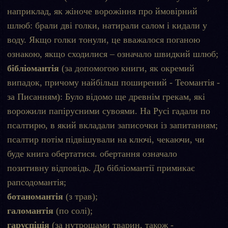
наприклад, як жіноче ворожіння про ймовірний
шлюб: брали дві голки, натирали салом і кидали у
воду. Якщо голки тонули, це вважалося поганою
ознакою, якщо сходилися – означало швидкий шлюб;
бібліомантія
(за допомогою книги, як окремий
випадок, причому найбільш поширений - Теомантія -
за Писанням): Було відомо ще древнім грекам, які
ворожили папірусними сувоями. На Русі гадали по
псалтирю, в який вкладали записочки із запитанням;
псалтир потім підвішували на ключі, чекаючи, чи
буде книга обертатися. обертання означало
позитивну відповідь. До бібліомантії примикає
рапсодомантія;
ботаномантія
(з трав);
галомантія
(по солі);
гаруспіція
(за нутрощами тварин, також -