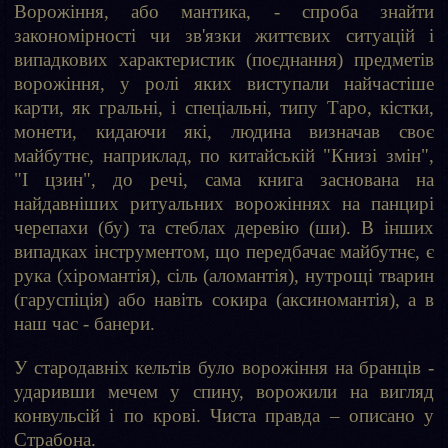
Ворожіння, або мантика, - спроба знайти
закономірності чи зв'язки життєвих ситуацій і
випадкових характеристик (поєднання) предметів
ворожіння, у ролі яких виступали найчастіше
карти, як гральні, і спеціальні, типу Таро, кістки,
монети, кидаючи які, людина визначав своє
майбутнє, наприклад, по китайській "Книзі змін",
"І цзин", до речі, сама книга заснована на
найдавніших ритуальних ворожіннях на панцирі
черепахи (бу) та стеблах деревію (ши). В інших
випадках інструментом, що передбачає майбутнє, є
рука (хіромантія), сіль (аломантія), нутрощі тварин
(гаруспіція) або навіть сокира (аксиномантія), а в
наш час - банери.
У стародавніх кельтів було ворожіння на бранців -
ударивши мечем у спину, ворожили на вигляд
конвульсій і по крові. Чиста правда – описано у
Страбона.