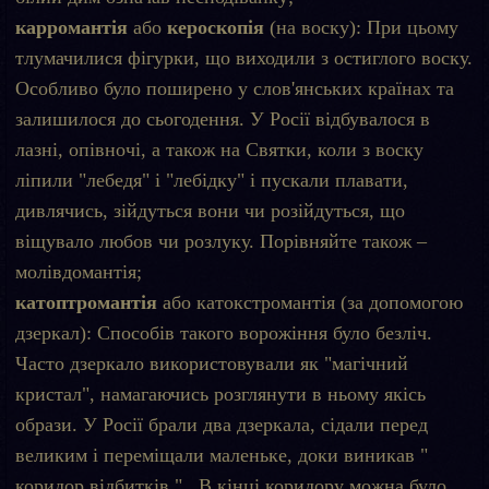
карромантія
або
кероскопія
(на воску): При цьому
тлумачилися фігурки, що виходили з остиглого воску.
Особливо було поширено у слов'янських країнах та
залишилося до сьогодення. У Росії відбувалося в
лазні, опівночі, а також на Святки, коли з воску
ліпили "лебедя" і "лебідку" і пускали плавати,
дивлячись, зійдуться вони чи розійдуться, що
віщувало любов чи розлуку. Порівняйте також –
молівдомантія;
катоптромантія
або катокстромантія (за допомогою
дзеркал): Способів такого ворожіння було безліч.
Часто дзеркало використовували як "магічний
кристал", намагаючись розглянути в ньому якісь
образи. У Росії брали два дзеркала, сідали перед
великим і переміщали маленьке, доки виникав "
коридор відбитків " . В кінці коридору можна було