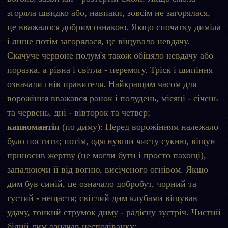
згоряла швидко або, навпаки, зовсім не загорялася,
це вважалося добрим ознакою. Якщо спочатку диміла
і лише потім загорялася, це віщувало невдачу.
Скачуче червоне полум'я також обіцяло невдачу або
поразка, а рівна і світла - перемогу. Тріск і шипіння
означали гнів правителя. Найкращим часом для
ворожіння вважався ранок і полудень, місяці - січень
та червень, дні - вівторок та четвер;
капномантія
(по диму): Перед ворожінням належало
було постити; потім, одягнувши чисту сукню, віщун
приносив жертву (це могли бути і просто пахощі),
запалюючи її від вогню, висіченого огнівом. Якщо
дим був синій, це означало добробут, чорний та
густий - нещастя; світлий дим клубами віщував
удачу, тонкий струмок диму - радісну зустріч. Чистий
білий дим означав несподіванку;