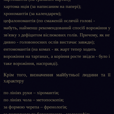
хартома нція (за написаним на папері);
хрономантія (за календарем);
цефалономантія (по смаженій ослячій голові -
мабуть, найменш рекомендований спосіб ворожіння у
зв'язку з дефіцитом віслюкових голів. Причому, як не
дивно - головоносних ослів вистачає завжди);
ентомомантія (на комах - як жарт тепер ходить
ворожіння на тарганах, а коріння росте звідси - було і
таке ворожіння, насправді).
Крім того, визначення майбутньої людини та її
характеру
по лініях руки – хіромантія;
по лініях чола – метопоскопія;
за формою черепа – френологія;
за родимками та бородавками - молеософія;