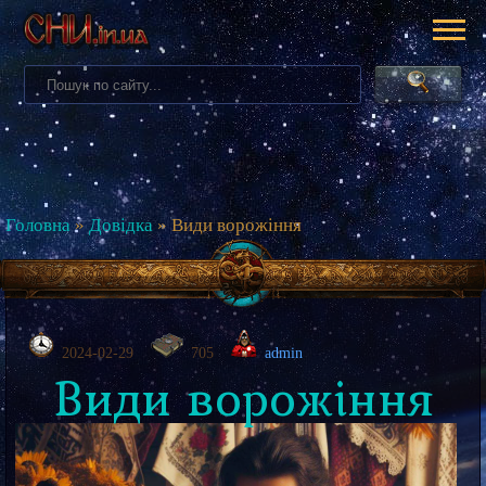
Головна
»
Довідка
» Види ворожіння
2024-02-29
705
admin
Види ворожіння