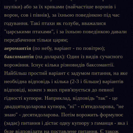
шуліки) або за їх криками (найчастіше воронів і
ворон, сов і півнів), за їхньою поведінкою під час
годування. Такі птахи як голуби, вважалися
"царськими птахами", і за їхньою поведінкою давали
передбачення тільки царям;
аеромантія
(по небу, варіант - по повітрю);
баксомантія
(на доларах): Один із видів сучасного
ворожіння. Існує кілька різновидів баксомантії.
Найбільш простий варіант є задумом питання, на яке
необхідна відповідь і кілька (2-3 і більше) варіантів
відповіді, кожен з яких прив'язується до певної
гідності купюри. Наприклад, відповідь "так" - це
двадцятидоларова купюра, "ні" - п'ятидоларова, "не
знаю" - десятидоларова. Потім ворожить формулює
(задає) питання і дістає одну купюру з гаманця - яка і
буде відповідати на поставлене питання. Є також