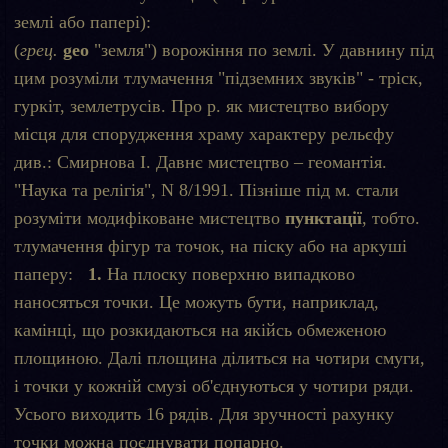
землі або папері):
(
грец.
geo
"земля") ворожіння по землі. У давнину під
цим розуміли тлумачення "підземних звуків" - тріск,
гуркіт, землетрусів. Про р. як мистецтво вибору
місця для спорудження храму характеру рельєфу
див.: Смирнова І. Давнє мистецтво – геомантія.
"Наука та релігія", N 8/1991. Пізніше під м. стали
розуміти модифіковане мистецтво
пунктації
, тобто.
тлумачення фігур та точок, на піску або на аркуші
паперу:
1.
На плоску поверхню випадково
наносяться точки. Це можуть бути, наприклад,
камінці, що розкидаються на якійсь обмеженою
площиною. Далі площина ділиться на чотири смуги,
і точки у кожній смузі об'єднуються у чотири ряди.
Усього виходить 16 рядів. Для зручності рахунку
точки можна поєднувати попарно.