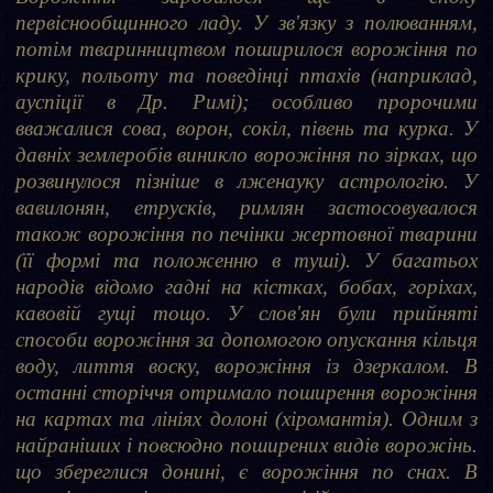
первіснообщинного ладу. У зв'язку з полюванням,
потім тваринництвом поширилося ворожіння по
крику, польоту та поведінці птахів (наприклад,
ауспіції в Др. Римі); особливо пророчими
вважалися сова, ворон, сокіл, півень та курка. У
давніх землеробів виникло ворожіння по зірках, що
розвинулося пізніше в лженауку астрологію. У
вавилонян, етрусків, римлян застосовувалося
також ворожіння по печінки жертовної тварини
(її формі та положенню в туші). У багатьох
народів відомо гадні на кістках, бобах, горіхах,
кавовій гущі тощо. У слов'ян були прийняті
способи ворожіння за допомогою опускання кільця
воду, лиття воску, ворожіння із дзеркалом. В
останні сторіччя отримало поширення ворожіння
на картах та лініях долоні (хіромантія). Одним з
найраніших і повсюдно поширених видів ворожінь.
що збереглися донині, є ворожіння по снах. В