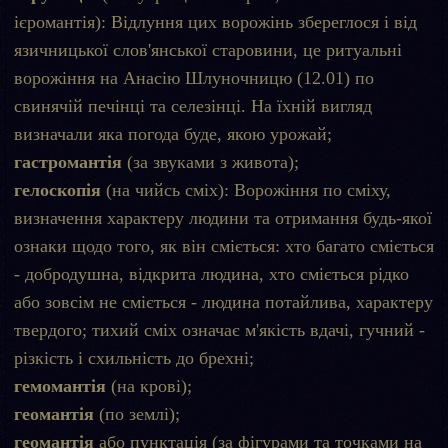
ієромантія): Відлуння цих ворожінь збереглося і від
язичницької слов'янської старовини, це ритуальні
ворожіння на Анасію Шлуночницю (12.01) по
свинячій печінці та селезінці. На їхній вигляд
визначали яка погода буде, якою урожай;
гастромантія
(за звуками з живота);
гелоскопія
(на чийсь сміх): Ворожіння по сміху,
визначення характеру людини та отримання будь-якої
ознаки щодо того, як він сміється: хто багато сміється
- добродушна, відкрита людина, хто сміється рідко
або зовсім не сміється - людина потайлива, характеру
твердого; тихий сміх означає м'якість вдачі, гучний -
різкість і схильність до брехні;
гемомантія
(на крові);
геомантія
(по землі);
геомантія
або пунктація (за фігурами та точками на