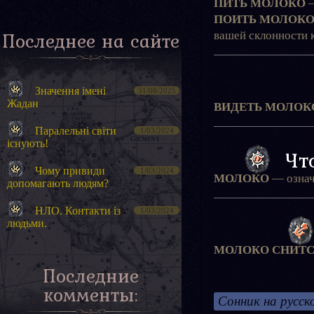
ПИТЬ МОЛОКО
—
ПОИТЬ МОЛОКО
Последнее на сайте
вашей склонности к
Значення імені
31/08/2025
Жадан
ВИДЕТЬ МОЛОКО
Паралельні світи
1/03/2024
існують!
Что
Чому привиди
1/03/2024
МОЛОКО
— означа
допомагають людям?
НЛО. Контакти із
1/03/2024
людьми.
МОЛОКО СНИТ
Последние
комменты:
Сонник на русск