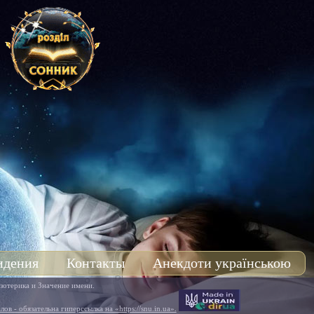
идения
Контакты
Анекдоти українською
зотерика и Значение имени.
в - обязательна гиперссылка на «https://snu.in.ua».