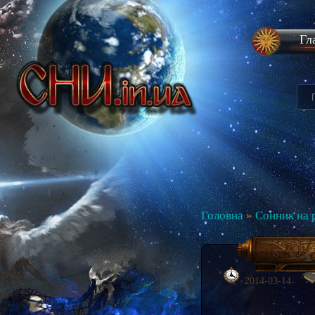
Гл
Головна
»
Сонник на 
2014-03-14