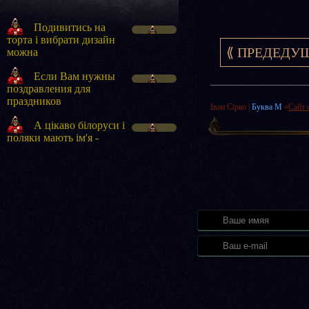
Подивитись на
торта і вибрати дизайн
Віля
⟪ ПРЕДЕДУ
можна
Если Вам нужны
поздравления для
Мария
праздников
Іван Сірко
|
Буква М
«
Сайт 
А цікаво білоруси і
поляки мають ім'я -
admin