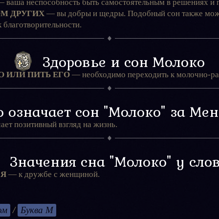
 ваша неспособность быть самостоятельным в решениях и 
М ДРУГИХ
— вы добры и щедры. Подобный сон также мож
 благотворительности.
Здоровье и сон Молоко
 ИЛИ ПИТЬ ЕГО
— необходимо переходить к молочно-рас
 означает сон "Молоко" за Ме
ет позитивный взгляд на жизнь.
Значения сна "Молоко" у сло
СЯ
— к дружбе с женщиной.
ом
/
Буква М