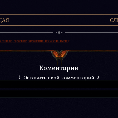
ЩАЯ
СЛ
о соннике, гороскопе, хиромантии и значении именн
»
Коментарии
⤹ Оставить свой комментарий ⤸