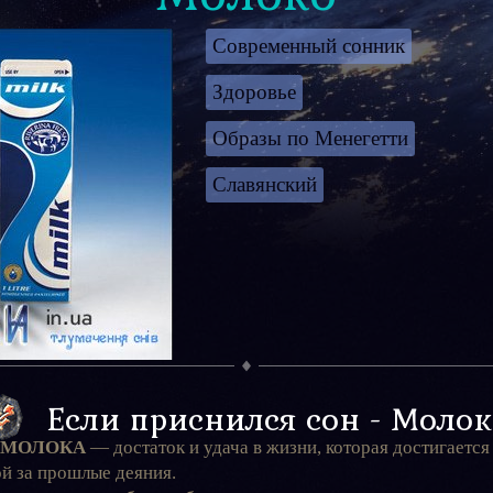
Современный сонник
Здоровье
Образы по Менегетти
Славянский
Если приснился сон - Молок
 МОЛОКА
— достаток и удача в жизни, которая достигается 
ой за прошлые деяния.