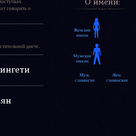
О имени:
поступках.
ет говорить о
тительной диете.
нингети
Муж.
Жен.
славянсие
славянские
вян