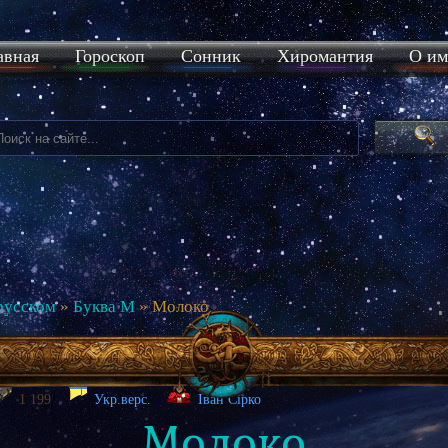
авная
Гороскоп
Сонник
Хиромантия
О им
русском
»
Буква М
» Молоко
1 199
Укр.верс.
Іван Сірко
Молоко