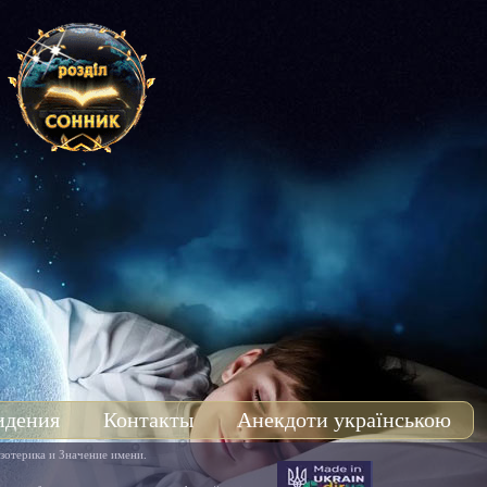
идения
Контакты
Анекдоти українською
зотерика и Значение имени.