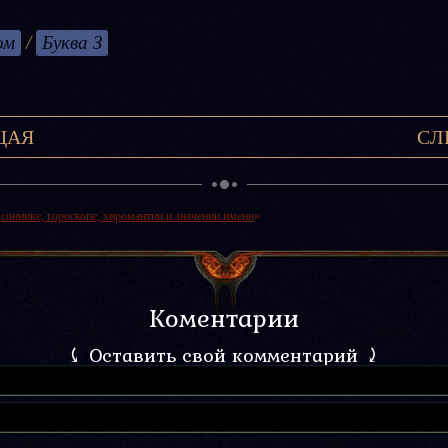
ом
/
Буква З
ЩАЯ
СЛ
 соннике, гороскопе, хиромантии и значении именн
»
Коментарии
⤹ Оставить свой комментарий ⤸