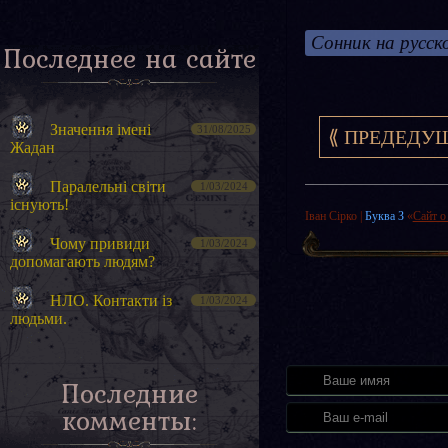
Сонник на русск
Последнее на сайте
Значення імені
31/08/2025
⟪ ПРЕДЕДУ
Жадан
Паралельні світи
1/03/2024
існують!
Іван Сірко
|
Буква З
«
Сайт о
Чому привиди
1/03/2024
допомагають людям?
НЛО. Контакти із
1/03/2024
людьми.
Последние
комменты: