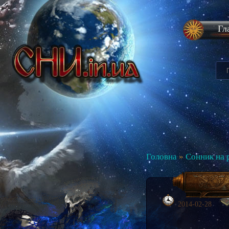
Гл
Головна
»
Сонник на 
2014-02-28