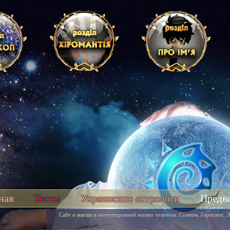
ная
Тесты
Украинские астрологи
Предв
Сайт о магии
и потусторонней жизни человека: Сонник, Гороскоп, Э