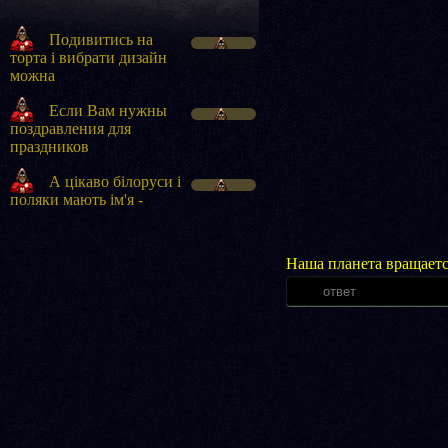
Подивитись на
торта і вибрати дизайн
Віля
можна
Если Вам нужны
поздравления для
Мария
праздников
А цікаво білоруси і
поляки мають ім'я -
admin
Наша планета вращаетс