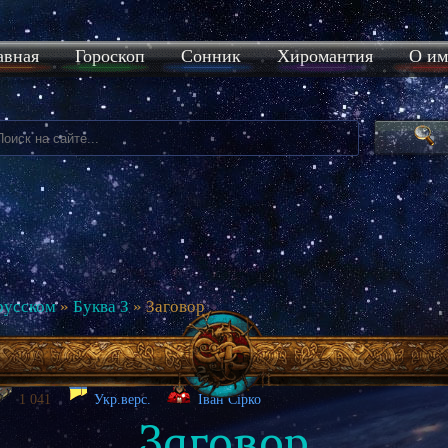
авная
Гороскоп
Сонник
Хиромантия
О им
русском
»
Буква З
» Заговор
1 041
Укр.верс.
Іван Сірко
Заговор