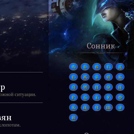
Сонник
А
Б
В
Г
Д
Е
Ж
З
И
К
ор
Л
М
Н
О
П
ложной ситуации.
Р
С
Т
У
Ф
Х
Ц
Ч
Ш
Э
вян
Я
хлопотам.