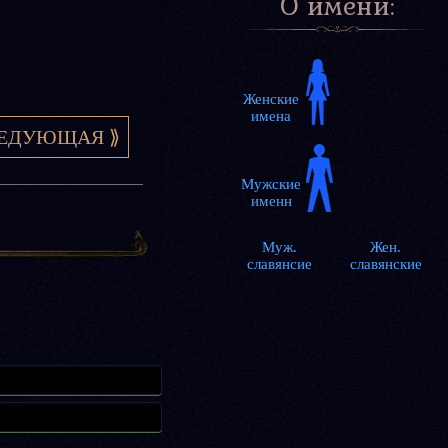
О имени:
ЕДУЮЩАЯ ⟫
Муж.
Жен.
славянсие
славянские