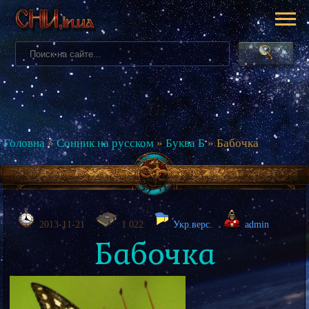
Головна
»
Сонник на русском
»
Буква Б
» Бабочка
2013-11-21
1 022
Укр.верс.
admin
Бабочка