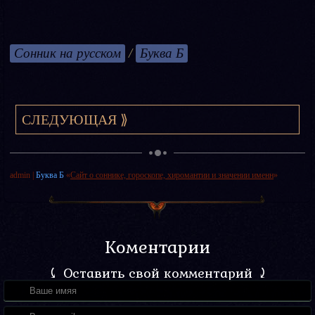
Сонник на русском
/
Буква Б
СЛЕДУЮЩАЯ ⟫
admin
|
Буква Б
«
Сайт о соннике, гороскопе, хиромантии и значении именн
»
Коментарии
⤹ Оставить свой комментарий ⤸