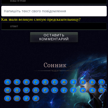
Как звали великую слепую предсказательницу?
ОСТАВИТЬ
КОММЕНТАРИЙ
Сонник
А
Б
В
Г
Д
Е
Ж
З
И
К
Л
М
Н
О
П
Р
С
Т
У
Ф
Х
Ц
Ч
Ш
Э
Я