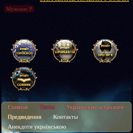
10-08-2015, 13:48
Мужские Р
Главная
Тесты
Украинские астрологи
Предвидения
Контакты
Анекдоти українською